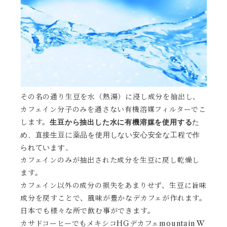
その名の通り生豆を水（熱湯）に浸し成分を抽出し、
カフェイン分子のみを通さない有機溶媒フィルターでこ
します。
生豆から抽出した水に有機溶媒を使用する
た
め、直接生豆に薬品を使用しない安心安全な工程で作
られています。
カフェインのみが抽出された成分を生豆に戻し乾燥し
ます。
カフェイン以外の成分の損失をあまりせず、生豆に旨味
成分を戻すことで、風味が豊かなデカフェが作れます。
日本でも様々な所で飲む事ができます。
カサドコーヒーでもメキシコHGデカフェmountain W