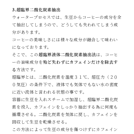
3.超臨界二酸化炭素抽出
ウォータープロセスでは、生豆からコーヒーの成分を全
て抽出してしまうので、どうしても失われてしまう成
分があります。
コーヒーの美味しさには様々な成分が融合して味わい
になっております。
そこで、この
超臨界液体二酸化炭素抽出法
は、コーヒ
ーの旨味成分を
殆ど失わずにカフェインだけを除去す
る
方法です。
超臨界とは、二酸化炭素を温度３１℃、超圧力（２０
０気圧）の条件下で、液体でも気体でもない水の密度
に近い流体と言われる状態の事です。
容器に生豆を入れスチームで加湿し、超臨界二酸化炭
素を投入、カフェインをしっかり抽出する為に何度も
循環させる。二酸化炭素を気体に戻し、カフェインを
回収して生豆を乾燥させる。
この方法によって生豆の成分を傷つけずにカフェイン