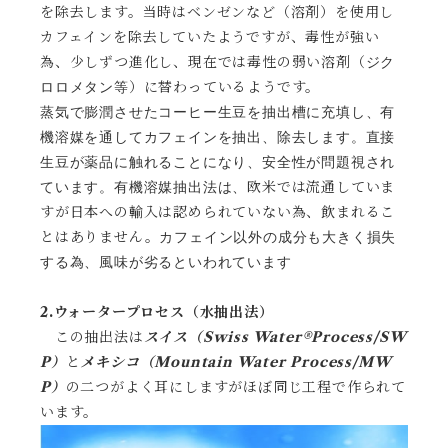
を除去します。当時はベンゼンなど（溶剤）を使用し
カフェインを除去していたようですが、毒性が強い
為、少しずつ進化し、現在では毒性の弱い溶剤（
ジク
）に替わっているようです。
ロロメタン等
蒸気で膨潤させたコーヒー生豆を抽出槽に充填し、有
機溶媒を通してカフェインを抽出、除去します。直接
生豆が薬品に触れることになり、
安全性が問題視され
欧米では流通していま
ています。有機溶媒抽出法は、
すが日本への輸入は認められていない為、飲まれるこ
とはありません。
カフェイン以外の成分も大きく損失
する為、風味が劣るといわれています
2.ウォータープロセス（水抽出法）
この抽出法は
スイス（Swiss Water®Process/SW
P）
と
メキシコ（Mountain Water Process/MW
P）
の二つがよく耳にしますがほぼ同じ工程で作られて
います。