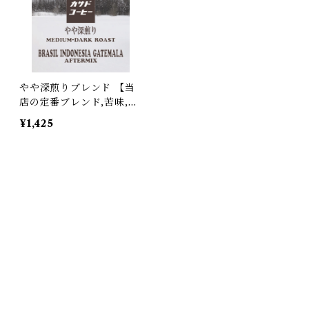
やや深煎りブレンド 【当
店の定番ブレンド,苦味,コ
ク,甘味】150g~
¥1,425