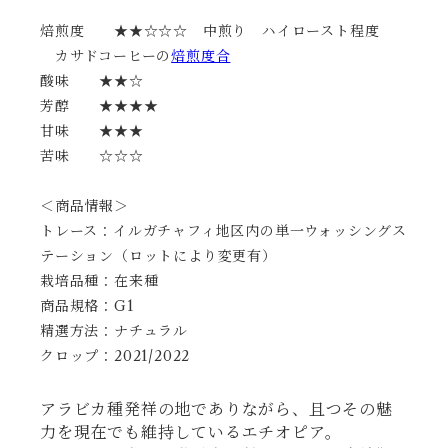
焙煎度 ★★☆☆☆ 中煎り ハイロースト程度
カサドコーヒーの
焙煎度合
酸味 ★★☆
芳醇 ★★★★
甘味 ★★★
苦味 ☆☆☆
＜商品情報＞
トレース：イルガチャフィ地区内の単一ウォッシングス
テーション（ロットにより変更有）
栽培品種：在来種
商品規格：G1
精選方法：ナチュラル
クロップ：2021/2022
アラビカ種発祥の地でありながら、且つその魅
力を現在でも維持しているエチオピア。