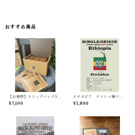
おすすめ商品
【お徳用】ドリップバッグ30p
エチオピア ゲイシャ種ナチ
ac 送料無料
ュラル【ベリー、お花、紅
¥7,100
¥1,800
茶】150ｇ~