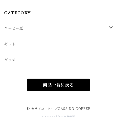
CATEGORY
コーヒー豆
ブレンド
ギフト
シングルオリジン
グッズ
デカフェ
商品一覧に戻る
© カサドコーヒー／CASA DO COFFEE