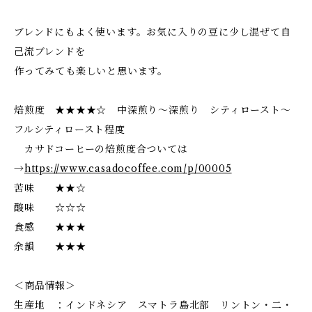
ブレンドにもよく使います。お気に入りの豆に少し混ぜて自
己流ブレンドを
作ってみても楽しいと思います。
焙煎度 ★★★★☆ 中深煎り～深煎り シティロースト～
フルシティロースト程度
カサドコーヒーの焙煎度合ついては
→
https://www.casadocoffee.com/p/00005
苦味 ★★☆
酸味 ☆☆☆
食感 ★★★
余韻 ★★★
＜商品情報＞
生産地 ：インドネシア スマトラ島北部 リントン・二・