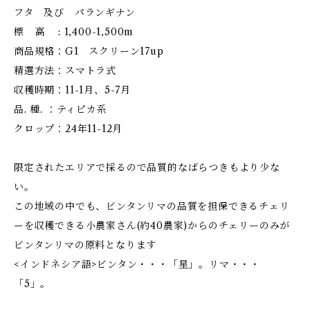
フタ 及び パランギナン
標 高 : 1,400-1,500m
商品規格：G1 スクリーン17up
精選方法：スマトラ式
収穫時期：11-1月、5-7月
品. 種. ：ティピカ系
クロップ：24年11-12月
限定されたエリアで採るので品質的なばらつきもより少な
い。
この地域の中でも、ビンタンリマの品質を担保できるチェリ
ーを収穫できる小農家さん(約40農家)からのチェリーのみが
ビンタンリマの原料となります
<インドネシア語>ビンタン・・・「星」。リマ・・・
「5」。