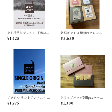
やや深煎りブレンド 【当店の
新鮮ギフト３種類のブレンド
定番ブレンド,苦味,コク,甘味】
とシングルオリジンのドリッ
¥1,425
¥5,650
150g~
プバッグ20pcs
ブラジル サントアントニオ プ
ドリップバッグ5個pacケース
レミアムショコラ【コク,苦味,
【手土産に最適、プチギフ
¥1,275
¥1,300
甘味,ナッツ】150g~
ト】