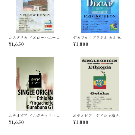
コスタリカ イエローハニー
デカフェ：ブラジル カルモ・
【甘味 、トロミ、微酸味】15
デ・ミナス レッドブルボン
¥1,650
¥1,800
0g~
【コク まろやか】150ｇ~
エチオピア イルガチャフィ ブ
エチオピア ゲイシャ種ナチ
ナブナ ナチュラル【超モカフ
ュラル【ベリー、お花、紅
¥1,650
¥1,800
レーバー ,苺ジャム 紅茶 】15
茶】150ｇ~
0g~